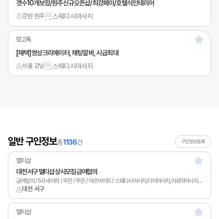
갯수10개보장/원주신규오픈샵/최강페이/호텔식인테리어
강원 원주
스웨디시마사지
망고톡
[재택]영상크리에이터, 채팅알바, 시급최대
서울 강남
스웨디시마사지
일반 구인정보
총
1136
건
구인정보등록
멀티샵
대전 서구 멀티샵 상시모집 급여협의
급여협의 / 50세 이하 / 무관 / 무관 / 아르바이트 / 스웨디시마사지,타이마사지,아로마마사지,남녀왁싱,카운터관리,토탈샵관리,1인샵,홈케어,림프
대전 서구
멀티샵