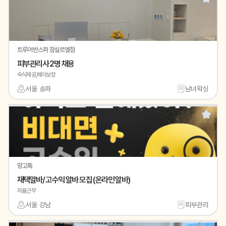
트루어반스파 잠실르엘점
피부관리사 2명 채용
숙식제공,페이보장
서울 송파
남녀왁싱
망고톡
재택알바/ 고수익 알바 모집 (온라인 알바)
자율근무
서울 강남
피부관리