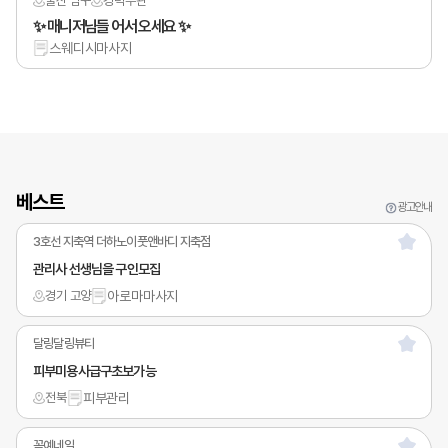
울산 남구
경력
무관
✨ 매니저님들 어서 오세요 ✨
스웨디시마사지
베스트
광고안내
3호선 지축역 더하노이풋앤바디 지축점
관리사 선생님을 구인모집
경기 고양
아로마마사지
달링달링뷰티
피부미용사급구초보가능
전북
피부관리
꼼예네일