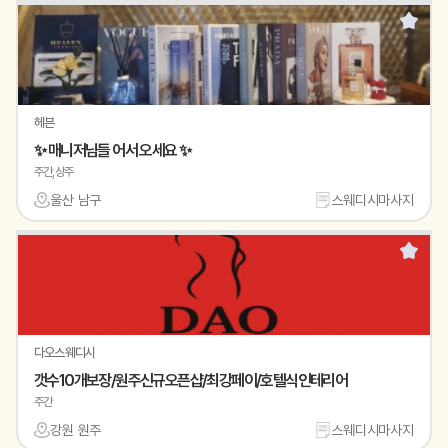
헤븐
✨ 매니저님들 어서 오세요 ✨
주간,상주
울산 남구
스웨디시마사지
다오스웨디시
갯수10개보장/원주신규오픈샵/최강페이/호텔식인테리어
주간
강원 원주
스웨디시마사지