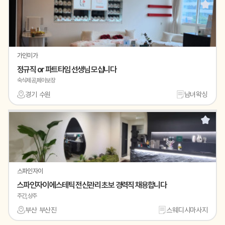
가인미가
정규직 or 파트타임 선생님 모십니다
숙식제공,페이보장
경기 수원
남녀왁싱
스파인자이
스파인자이 에스테틱 전신관리 초보 경력직 채용합니다
주간,상주
부산 부산진
스웨디시마사지