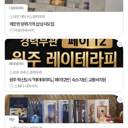
다온테라피
대전 대덕구
경력
무관
깨끗한 분위기의 샵 상시모집
아로마마사지
레이테라피
강원 원주
경력
무관
원주 혁신도시 「레이테라피」│페이12만│숙소지원│교통비지원
스웨디시마사지
헤븐