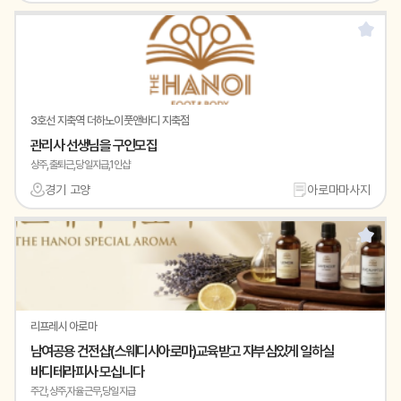
3호선 지축역 더하노이풋앤바디 지축점
관리사 선생님을 구인모집
상주,출퇴근,당일지급,1인샵
경기 고양
아로마마사지
리프레시 아로마
남여공용 건전샵(스웨디시아로마)교육받고 자부심있게 일하실
바디테라피사 모십니다
주간,상주,자율근무,당일지급