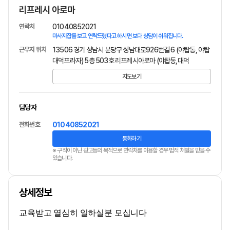
리프레시 아로마
연락처
01040852021
마사지잡를 보고 연락드렸다고 하시면 보다 상담이 쉬워집니다.
근무지 위치
13506 경기 성남시 분당구 성남대로926번길 6 (야탑동, 야탑
대덕프라자) 5층 503호 리프레시아로마 (야탑동,대덕
지도보기
담당자
전화번호
01040852021
통화하기
※ 구직이 아닌 광고등의 목적으로 연락처를 이용할 경우 법적 처벌을 받을 수
있습니다.
상세정보
​교육받고 열심히 일하실분 모십니다