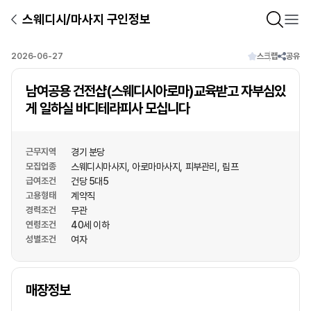
스웨디시/마사지 구인정보
2026-06-27
스크랩
공유
남여공용 건전샵(스웨디시아로마)교육받고 자부심있
게 일하실 바디테라피사 모십니다
근무지역
경기 분당
모집업종
스웨디시마사지
아로마마사지
피부관리
림프
급여조건
건당 5대5
고용형태
계약직
경력조건
무관
연령조건
40세 이하
성별조건
여자
상호명
매장정보
1
/
1