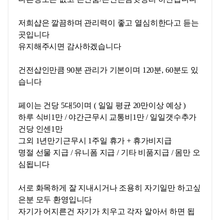
저희샵은 깔끔하며
관리력이 좋고 열심히한다고 듣는
곳입니다
유지해주시면 감사하겠습니다
건전샵인만큼 90분 관리가 기본이며 120분, 60분도 있
습니다
페이는 건당 5대5이며 ( 일일 평균 20만이상 예상 )
하루 식비1만 / 야간근무시 교통비1만 / 일일갯수추가
건당 인센1만
그외 1년만기근무시 1주일 휴가 + 휴가비지급
명절 선물 지급 / 유니폼 지급 / 기타 비품지급 / 몸만 오
심됩니다
서로 화목하게 잘 지내시거나 조용히 자기일만 하고싶
은분 모두 환영입니다
자기가 어지른건 자기가 치우고 각자 알아서 하면 됩