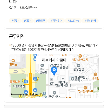
니다
잘 지내보실분~~
주간
야간
출퇴근
경력우대
초보가능
알바환영
근무지역
13506 경기 성남시 분당구 성남대로926번길 6 (야탑동, 야탑 대덕
프라자) 5층 503호 리프레시아로마 (야탑동,대덕
리프레시 아로마
50m