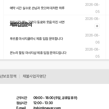
2026-08-
예약 시간 실수로 손님과 웃으며 대처한 하루
05
2026-08-
점심시간 메뉴 고르다 동료와 웃음 터진 사연
제휴입점문의
05
2026-08-
푸르름 마사지클리닉 제휴 입점 문의합니다
06
2026-08-
온누리 힐링 마사지샵 제휴 입점 문의드립니다
05
2026-08-
솔바람 힐링센터 제휴 입점 문의드립니다
05
년보호정책
채불사업자명단
근무시간
09:00 ~ 18:00 (주말, 공휴일 휴무)
점심시간
12:00 ~ 13:30
E-mail
itsbiz@naver.com