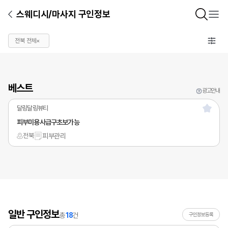
스웨디시/마사지 구인정보
전북 전체
×
베스트
광고안내
달링달링뷰티
피부미용사급구초보가능
전북
피부관리
일반 구인정보
총
18
건
구인정보등록