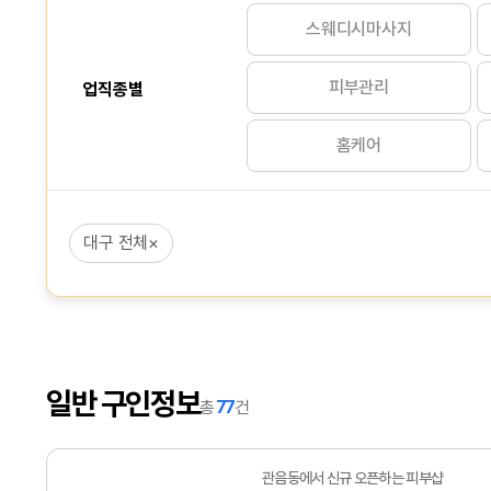
스웨디시마사지
피부관리
업직종별
홈케어
대구 전체
×
일반 구인정보
총
77
건
관음동에서 신규 오픈하는 피부샵