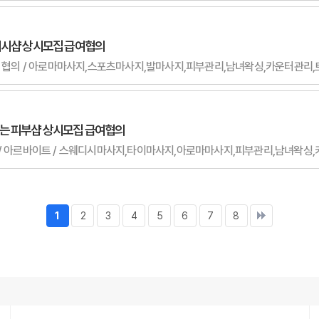
디시샵 상시모집 급여협의
 무관 / 협의 / 아로마마사지,스포츠마사지,발마사지,피부관리,남녀왁싱,카운터관리
하는 피부샵 상시모집 급여협의
 여자 / 아르바이트 / 스웨디시마사지,타이마사지,아로마마사지,피부관리,남녀왁
1
2
3
4
5
6
7
8