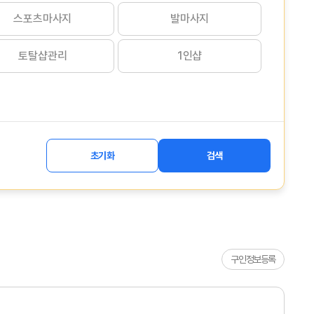
스포츠마사지
발마사지
토탈샵관리
1인샵
초기화
검색
구인정보등록