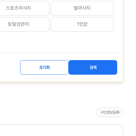
스포츠마사지
발마사지
토탈샵관리
1인샵
초기화
검색
구인정보등록