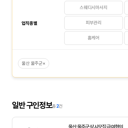
스웨디시마사지
피부관리
업직종별
홈케어
울산 울주군
×
일반 구인정보
총
2
건
울산 울주군 상시모집 급여협의