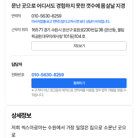
문난 곳으로 어디서도 경험하지 못한 갯수에 몸살날 지경
연락처
010-5630-8259
마사지잡를 보고 연락드렸다고 하시면 보다 상담이 쉬워집니다.
근무지 위치
16571 경기 수원시 권선구 효원로230번길 38 (권선동, 올림
픽공원대우미래사랑 101동)104호
지도보기
담당자
전화번호
010-5630-8259
통화하기
※ 구직이 아닌 광고등의 목적으로 연락처를 이용할 경우 법적 처벌을 받을 수
있습니다.
상세정보
저희 씩스아로마는 수원에서 가장 일많은 집으로 소문난 곳으
로