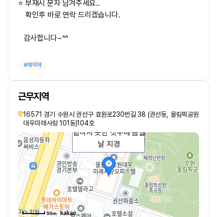
⭐ 부재시 문자 남겨주세요..
확인후 바로 연락 드리겠습니다.
감사합니다~^^
예약제
근무지역
16571 경기 수원시 권선구 효원로230번길 38 (권선동, 올림픽공원
문난 곳으로 어디서도 경
대우미래사랑 101동)104호
험하지 못한 갯수에 몸살
날 지경
50m