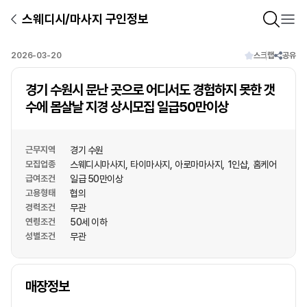
스웨디시/마사지 구인정보
2026-03-20
스크랩
공유
경기 수원시 문난 곳으로 어디서도 경험하지 못한 갯
수에 몸살날 지경 상시모집 일급50만이상
근무지역
경기 수원
모집업종
스웨디시마사지
타이마사지
아로마마사지
1인샵
홈케어
급여조건
일급 50만이상
고용형태
협의
경력조건
무관
연령조건
50세 이하
성별조건
무관
상호명
매장정보
1
/
1