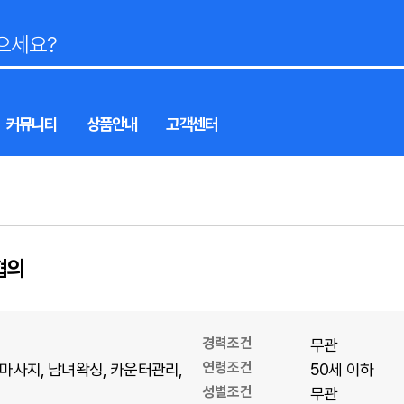
커뮤니티
상품안내
고객센터
협의
경력조건
무관
연령조건
마사지
남녀왁싱
카운터관리
50세 이하
성별조건
무관