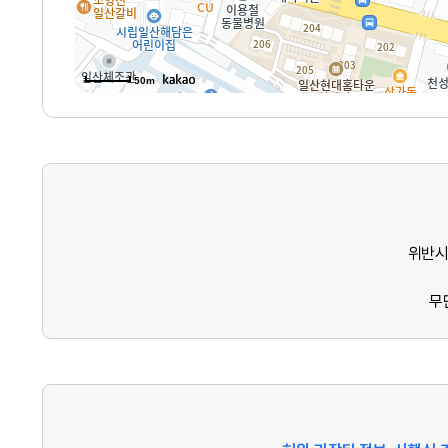
50m
위반시
무