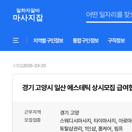
지역별 구인정보
통합 구인정보
구직정보
수정일
2026-03-20
경기 고양시 일산 에스테틱 상시모집 급여
근무지역
경기 고양
모집업종
스웨디시마사지
타이마사지
아로마
토탈샵관리
1인샵
홈케어
림프