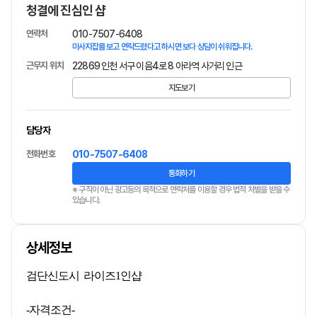
청결에 진심인 샵
연락처
010-7507-6408
마사지잡를 보고 연락드렸다고 하시면 보다 상담이 쉬워집니다.
근무지 위치
22869 인천 서구 이음4로 8 아라역 사거리 인근
지도보기
담당자
전화번호
010-7507-6408
통화하기
※ 구직이 아닌 광고등의 목적으로 연락처를 이용할 경우 법적 처벌을 받을 수
있습니다.
상세정보
검단신도시 라이즈1인샵
-자격조건-