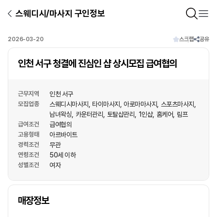
스웨디시/마사지 구인정보
2026-03-20
스크랩
공유
인천 서구 청결에 진심인 샵 상시모집 급여협의
근무지역
인천 서구
모집업종
스웨디시마사지
타이마사지
아로마마사지
스포츠마사지
남녀왁싱
카운터관리
토탈샵관리
1인샵
홈케어
림프
급여조건
급여협의
고용형태
아르바이트
경력조건
무관
연령조건
50세 이하
성별조건
여자
상호명
매장정보
1
/
1