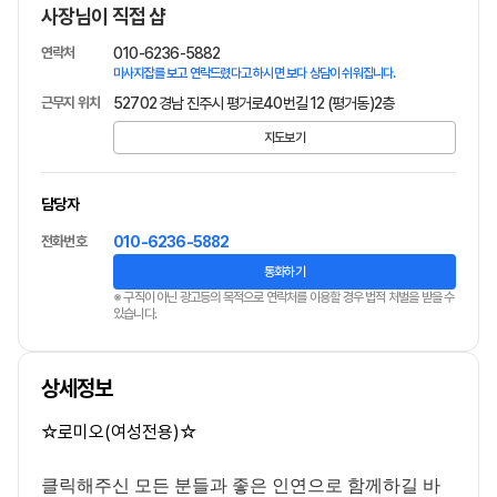
사장님이 직접 샵
연락처
010-6236-5882
마사지잡를 보고 연락드렸다고 하시면 보다 상담이 쉬워집니다.
근무지 위치
52702 경남 진주시 평거로40번길 12 (평거동)2층
지도보기
담당자
전화번호
010-6236-5882
통화하기
※ 구직이 아닌 광고등의 목적으로 연락처를 이용할 경우 법적 처벌을 받을 수
있습니다.
상세정보
☆
로미오(여성전용)
☆
클릭해주신 모든 분들과 좋은 인연으로 함께하길 바