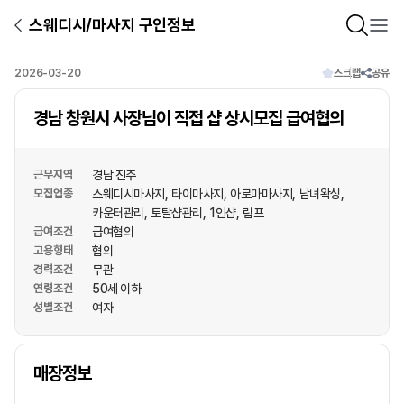
스웨디시/마사지 구인정보
2026-03-20
스크랩
공유
경남 창원시 사장님이 직접 샵 상시모집 급여협의
근무지역
경남 진주
모집업종
스웨디시마사지
타이마사지
아로마마사지
남녀왁싱
카운터관리
토탈샵관리
1인샵
림프
급여조건
급여협의
고용형태
협의
경력조건
무관
연령조건
50세 이하
성별조건
여자
상호명
매장정보
1
/
1