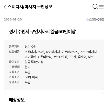
스웨디시/마사지 구인정보
2026-03-20
스크랩
공유
경기 수원시 구인시까지 일급50만이상
근무지역
경기 수원
모집업종
스웨디시마사지
타이마사지
아로마마사지
스포츠마사지
남녀왁싱
카운터관리
토탈샵관리
1인샵
홈케어
림프
급여조건
일급 50만이상
고용형태
협의
경력조건
무관
연령조건
50세 이하
성별조건
무관
상호명
매장정보
1
/
1