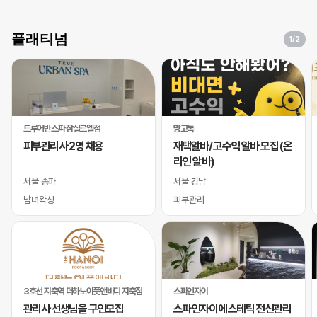
플래티넘
1
/2
트루어반스파 잠실르엘점
망고톡
피부관리사 2명 채용
재택알바/ 고수익 알바 모집 (온
라인 알바)
서울 송파
서울 강남
남녀왁싱
피부관리
3호선 지축역 더하노이풋앤바디 지축점
스파인자이
관리사 선생님을 구인모집
스파인자이 에스테틱 전신관리