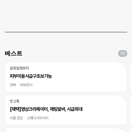
베스트
1
/2
달링달링뷰티
피부미용사급구초보가능
전북
피부관리
망고톡
[재택]영상크리에이터, 채팅알바, 시급최대
서울 강남
스웨디시마사지