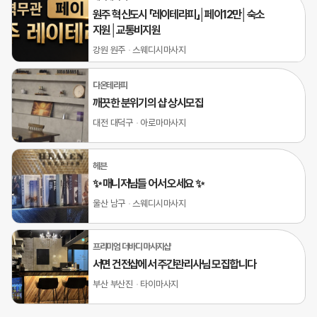
원주 혁신도시 「레이테라피」│페이12만│숙소
지원│교통비지원
강원 원주
스웨디시마사지
다온테라피
깨끗한 분위기의 샵 상시모집
대전 대덕구
아로마마사지
헤븐
✨ 매니저님들 어서 오세요 ✨
울산 남구
스웨디시마사지
프리미엄 더바디 마사지샵
서면 건전샵에서 주간관리사님 모집합니다
부산 부산진
타이마사지