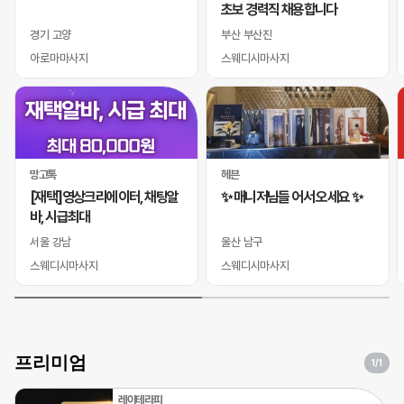
초보 경력직 채용합니다
경기 고양
부산 부산진
아로마마사지
스웨디시마사지
망고톡
헤븐
[재택]영상크리에이터, 채팅알
✨ 매니저님들 어서 오세요 ✨
바, 시급최대
서울 강남
울산 남구
스웨디시마사지
스웨디시마사지
프리미엄
1
/1
레이테라피