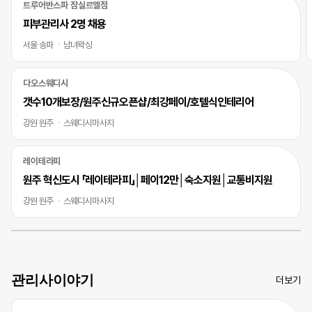
트루어반스파 잠실르엘점
피부관리사 2명 채용
서울 송파
남녀왁싱
다오스웨디시
갯수10개보장/원주신규오픈샵/최강페이/호텔식인테리어
강원 원주
스웨디시마사지
레이테라피
원주 혁신도시 「레이테라피」│페이12만│숙소지원│교통비지원
강원 원주
스웨디시마사지
관리사이야기
더보기