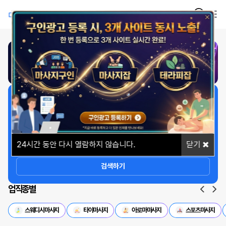
1
/
1
일자리 빠르게 찾기
상세옵션
24
시간 동안 다시 열람하지 않습니다.
닫기
검색하기
업직종별
스웨디시마사지
타이마사지
아로마마사지
스포츠마사지