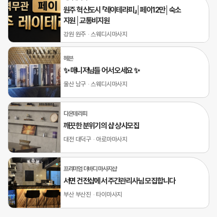
원주 혁신도시 「레이테라피」│페이12만│숙소
지원│교통비지원
강원 원주
스웨디시마사지
헤븐
✨ 매니저님들 어서 오세요 ✨
울산 남구
스웨디시마사지
다온테라피
깨끗한 분위기의 샵 상시모집
대전 대덕구
아로마마사지
프리미엄 더바디 마사지샵
서면 건전샵에서 주간관리사님 모집합니다
부산 부산진
타이마사지