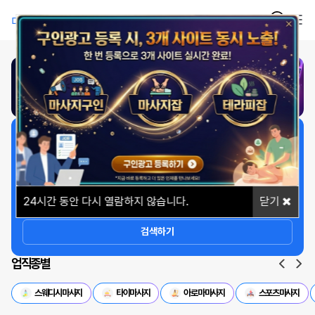
1
/
1
일자리 빠르게 찾기
상세옵션
24
시간 동안 다시 열람하지 않습니다.
닫기
검색하기
업직종별
스웨디시마사지
타이마사지
아로마마사지
스포츠마사지