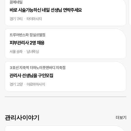
꼼예네일
바로 시술가능하신 네일 선생님 연락주세요
경기 구리
타이마사지
트루어반스파 잠실르엘점
피부관리사 2명 채용
서울 송파
남녀왁싱
3호선 지축역 더하노이풋앤바디 지축점
관리사 선생님을 구인모집
경기 고양
아로마마사지
관리사이야기
더보기