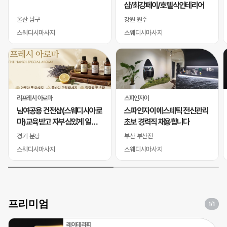
샵/최강페이/호텔식인테리어
울산 남구
강원 원주
스웨디시마사지
스웨디시마사지
리프레시 아로마
스파인자이
남여공용 건전샵(스웨디시아로
스파인자이 에스테틱 전신관리
마)교육받고 자부심있게 일하
초보 경력직 채용합니다
실 바디테라피사 모십니다
경기 분당
부산 부산진
스웨디시마사지
스웨디시마사지
프리미엄
1
/1
레이테라피