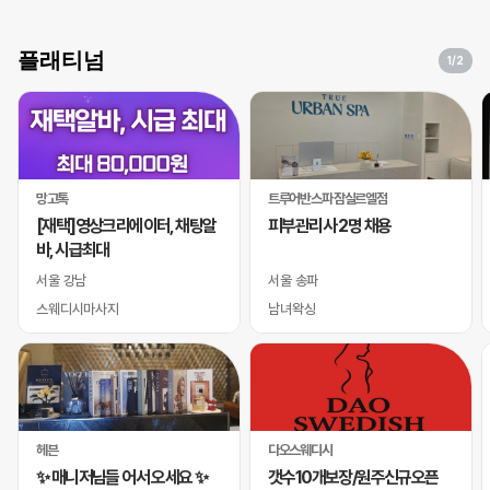
플래티넘
1
/2
망고톡
트루어반스파 잠실르엘점
[재택]영상크리에이터, 채팅알
피부관리사 2명 채용
바, 시급최대
서울 강남
서울 송파
스웨디시마사지
남녀왁싱
헤븐
다오스웨디시
✨ 매니저님들 어서 오세요 ✨
갯수10개보장/원주신규오픈