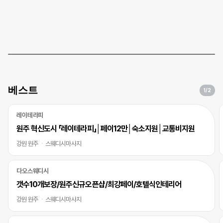
베스트
1
/2
레이테라피
원주 혁신도시 「레이테라피」│페이12만│숙소지원│교통비지원
강원 원주
스웨디시마사지
다오스웨디시
갯수10개보장/원주신규오픈샵/최강페이/호텔식인테리어
강원 원주
스웨디시마사지