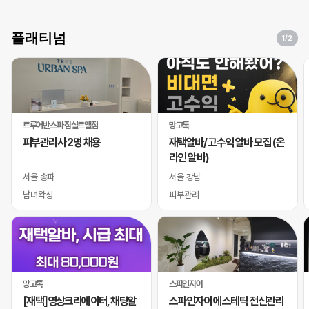
플래티넘
1
/2
트루어반스파 잠실르엘점
망고톡
피부관리사 2명 채용
재택알바/ 고수익 알바 모집 (온
라인 알바)
서울 송파
서울 강남
남녀왁싱
피부관리
망고톡
스파인자이
[재택]영상크리에이터, 채팅알
스파인자이 에스테틱 전신관리