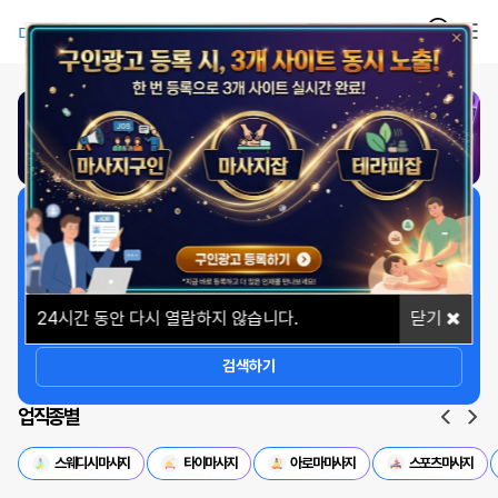
1
/
1
일자리 빠르게 찾기
상세옵션
24
시간 동안 다시 열람하지 않습니다.
닫기
검색하기
업직종별
스웨디시마사지
타이마사지
아로마마사지
스포츠마사지