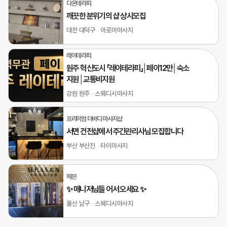
다온테라피
깨끗한 분위기의 샵 상시모집
대전 대덕구
아로마마사지
레이테라피
원주 혁신도시 「레이테라피」│페이12만│숙소
지원│교통비지원
강원 원주
스웨디시마사지
프리미엄 더바디 마사지샵
서면 건전샵에서 주간관리사님 모집합니다
부산 부산진
타이마사지
헤븐
✨ 매니저님들 어서 오세요 ✨
울산 남구
스웨디시마사지