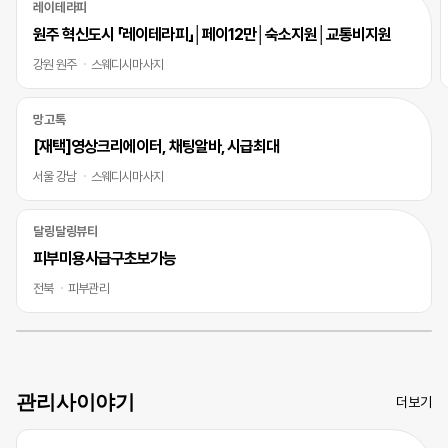
레이테라피
원주 혁신도시 「레이테라피」│페이12만│숙소지원│교통비지원
강원 원주
스웨디시마사지
망고톡
[재택]영상크리에이터, 채팅알바, 시급최대
서울 강남
스웨디시마사지
달링달링뷰티
피부미용사급구초보가능
전북
피부관리
관리사이야기
더보기