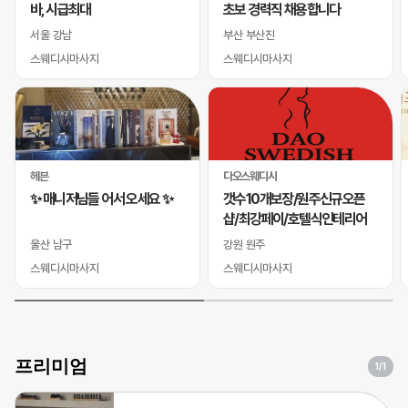
바, 시급최대
초보 경력직 채용합니다
서울 강남
부산 부산진
스웨디시마사지
스웨디시마사지
헤븐
다오스웨디시
✨ 매니저님들 어서 오세요 ✨
갯수10개보장/원주신규오픈
샵/최강페이/호텔식인테리어
울산 남구
강원 원주
스웨디시마사지
스웨디시마사지
프리미엄
1
/1