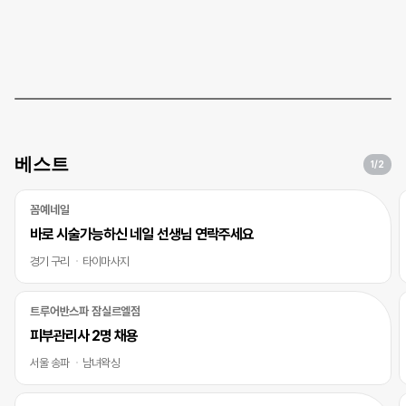
베스트
1
/2
꼼예네일
바로 시술가능하신 네일 선생님 연락주세요
경기 구리
타이마사지
트루어반스파 잠실르엘점
피부관리사 2명 채용
서울 송파
남녀왁싱