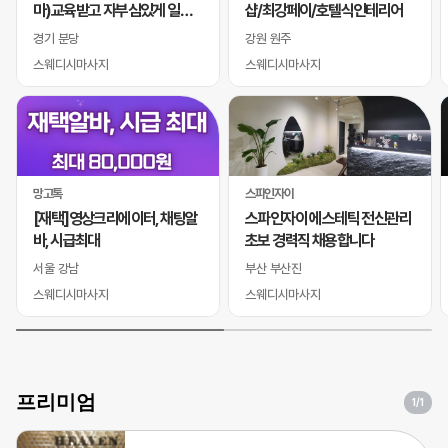
마)교육받고 자부심있게 일하
샵/최강페이/호텔식인테리어
실 바디테라피사 모십니다
경기 분당
강원 원주
스웨디시마사지
스웨디시마사지
망고톡
스파인자이
[재택]영상크리에이터, 채팅알
스파인자이 에스테틱 전신관리
바, 시급최대
초보 경력직 채용합니다
서울 강남
부산 부산진
스웨디시마사지
스웨디시마사지
프리미엄
1
/1