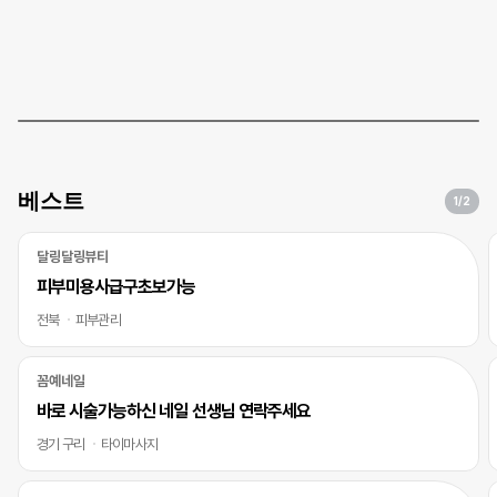
베스트
1
/2
달링달링뷰티
피부미용사급구초보가능
전북
피부관리
꼼예네일
바로 시술가능하신 네일 선생님 연락주세요
경기 구리
타이마사지