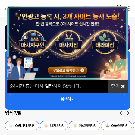
1
/
1
일자리 빠르게 찾기
상세옵션
24
시간 동안 다시 열람하지 않습니다.
닫기
검색하기
업직종별
스웨디시마사지
타이마사지
아로마마사지
스포츠마사지