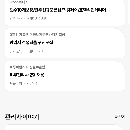
다오스웨디시
갯수10개보장/원주신규오픈샵/최강페이/호텔식인테리어
강원 원주
스웨디시마사지
3호선 지축역 더하노이풋앤바디 지축점
관리사 선생님을 구인모집
경기 고양
아로마마사지
트루어반스파 잠실르엘점
피부관리사 2명 채용
서울 송파
남녀왁싱
관리사이야기
더보기