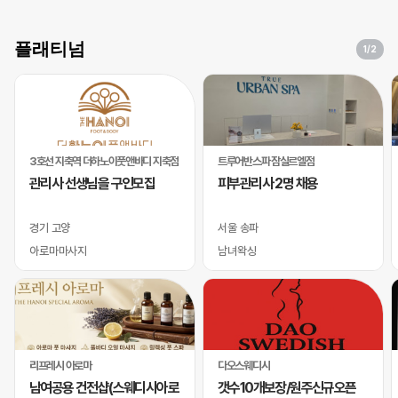
플래티넘
1
/2
3호선 지축역 더하노이풋앤바디 지축점
트루어반스파 잠실르엘점
관리사 선생님을 구인모집
피부관리사 2명 채용
경기 고양
서울 송파
아로마마사지
남녀왁싱
리프레시 아로마
다오스웨디시
남여공용 건전샵(스웨디시아로
갯수10개보장/원주신규오픈