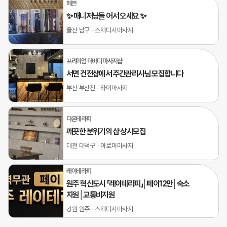
헤븐
✨ 매니저님들 어서 오세요 ✨
울산 남구
스웨디시마사지
프리미엄 더바디 마사지샵
서면 건전샵에서 주간관리사님 모집합니다
부산 부산진
타이마사지
다온테라피
깨끗한 분위기의 샵 상시모집
대전 대덕구
아로마마사지
레이테라피
원주 혁신도시 「레이테라피」│페이12만│숙소
지원│교통비지원
강원 원주
스웨디시마사지