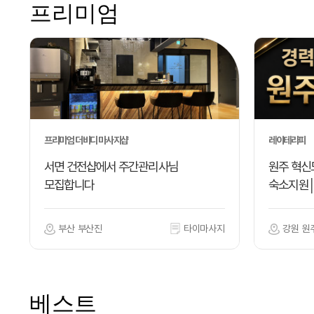
프리미엄
프리미엄 더바디 마사지샵
레이테라피
서면 건전샵에서 주간관리사님
원주 혁신
모집합니다
숙소지원
부산 부산진
타이마사지
강원 원
베스트