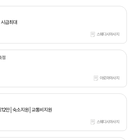
, 시급최대
스웨디시마사지
축점
아로마마사지
이12만│숙소지원│교통비지원
스웨디시마사지