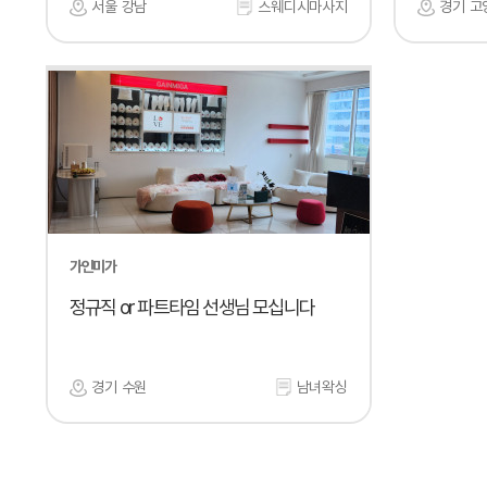
서울 강남
스웨디시마사지
경기 고
가인미가
정규직 or 파트타임 선생님 모십니다
경기 수원
남녀왁싱