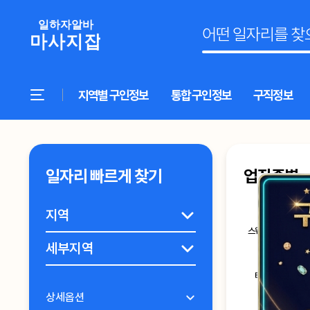
지역별 구인정보
통합 구인정보
구직정보
일자리 빠르게 찾기
업직종별
스웨디시마사지
타이마사지
상세옵션