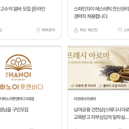
 고수익 알바 모집 (온라인
스파인자이 에스테틱 전신관리
경력직 채용합니다
남
피부관리
부산 부산진
스
 더하노이풋앤바디 지축점
리프레시 아로마
생님을 구인모집
남여공용 건전샵(스웨디시아로
교육받고 자부심있게 일하실
바디테라피사 모십니다