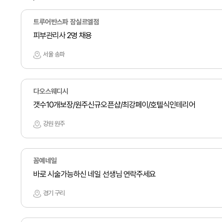
트루어반스파 잠실르엘점
피부관리사 2명 채용
서울 송파
다오스웨디시
갯수10개보장/원주신규오픈샵/최강페이/호텔식인테리어
강원 원주
꼼예네일
바로 시술가능하신 네일 선생님 연락주세요
경기 구리