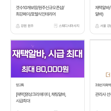
갯수10개보장/원주신규오픈샵/
재택알바/
최강페이/호텔식인테리어
알바)
강원 원주
스웨디시마사지
서울 강
망고톡
3호선 지축역
[재택]영상크리에이터, 채팅알바,
관리사 선
시급최대