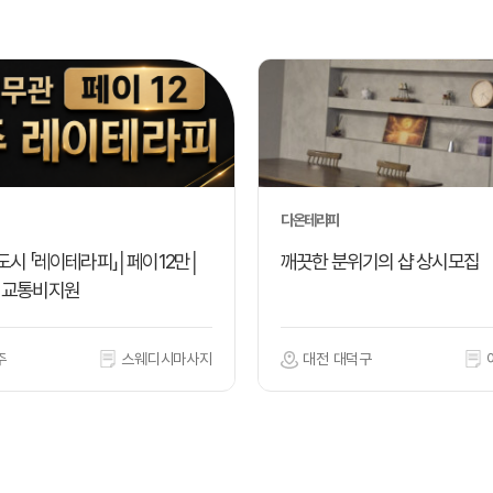
다온테라피
도시 「레이테라피」│페이12만│
깨끗한 분위기의 샵 상시모집
│교통비지원
주
스웨디시마사지
대전 대덕구