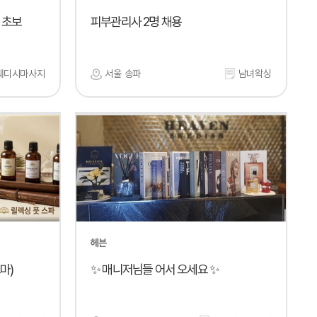
 초보
피부관리사 2명 채용
웨디시마사지
서울 송파
남녀왁싱
헤븐
마)
✨ 매니저님들 어서 오세요 ✨