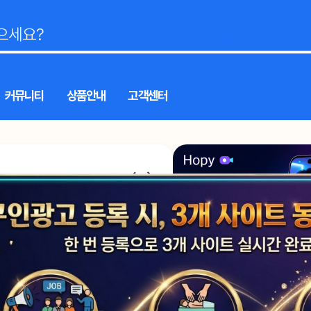
전국 마사지구인구직 스웨디시 아로마 테라피 채용정보
커뮤니티
상품안내
고객센터
스포츠마사지
남녀왁싱
1인샵
림프
발마사지
카운터관리
홈케어