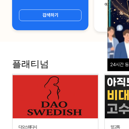
아로마마사지
검색하기
플래티넘
24
시간 동
다오스웨디시
망고톡