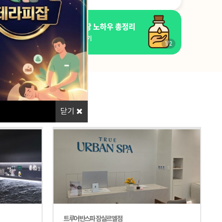
1
/
2
1
/
2
닫기
트루어반스파 잠실르엘점