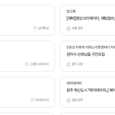
망고톡
[재택]영상크리에이터, 채팅알바
남녀왁싱
서울 강남
3호선 지축역 더하노이풋앤바디 지
관리사 선생님을 구인모집
스웨디시마사지
경기 고양
레이테라피
원주 혁신도시 「레이테라피」│페
타이마사지
강원 원주