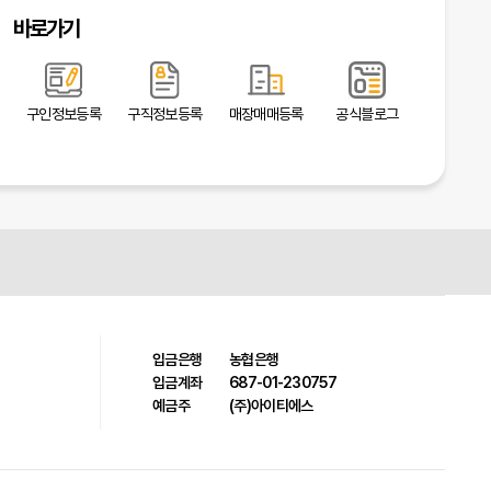
바로가기
구인정보등록
구직정보등록
매장매매등록
공식블로그
입금은행
농협은행
입금계좌
687-01-230757
예금주
(주)아이티에스