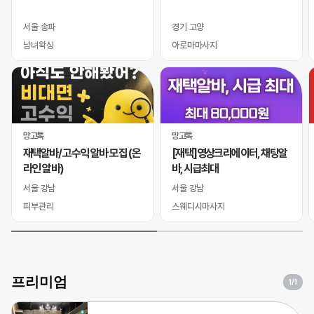
서울 송파
경기 고양
남녀왁싱
아로마마사지
망고톡
망고톡
재택알바/ 고수익 알바 모집 (온
[재택]영상크리에이터, 채팅알
라인 알바)
바, 시급최대
서울 강남
서울 강남
피부관리
스웨디시마사지
프리미엄
1
/1