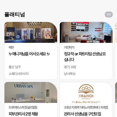
플래티넘
1
/2
헤븐
가인미가
✨ 매니저님들 어서 오세요 ✨
정규직 or 파트타임 선생님 모
십니다
울산 남구
경기 수원
스웨디시마사지
남녀왁싱
트루어반스파 잠실르엘점
3호선 지축역 더하노이풋앤바디 지축점
피부관리사 2명 채용
관리사 선생님을 구인모집