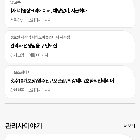
망고톡
[재택]영상크리에이터, 채팅알바, 시급최대
서울 강남
스웨디시마사지
3호선 지축역 더하노이풋앤바디 지축점
관리사 선생님을 구인모집
경기 고양
아로마마사지
다오스웨디시
갯수10개보장/원주신규오픈샵/최강페이/호텔식인테리어
강원 원주
스웨디시마사지
관리사이야기
더보기