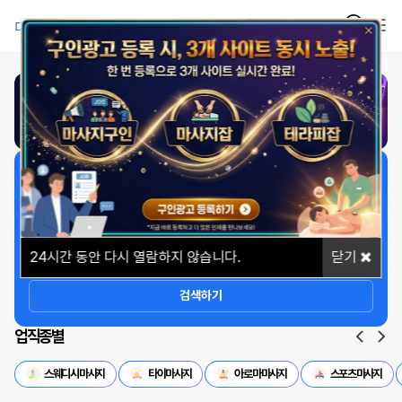
1
/
1
일자리 빠르게 찾기
상세옵션
24
시간 동안 다시 열람하지 않습니다.
닫기
검색하기
업직종별
스웨디시마사지
타이마사지
아로마마사지
스포츠마사지