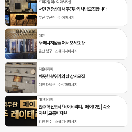
프리미엄 더바디 마사지샵
서면 건전샵에서 주간관리사님 모집합니다
부산 부산진
타이마사지
헤븐
✨ 매니저님들 어서 오세요 ✨
울산 남구
스웨디시마사지
다온테라피
깨끗한 분위기의 샵 상시모집
대전 대덕구
아로마마사지
레이테라피
원주 혁신도시 「레이테라피」│페이12만│숙소
지원│교통비지원
강원 원주
스웨디시마사지