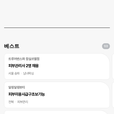
베스트
1
/2
트루어반스파 잠실르엘점
피부관리사 2명 채용
서울 송파
남녀왁싱
달링달링뷰티
피부미용사급구초보가능
전북
피부관리