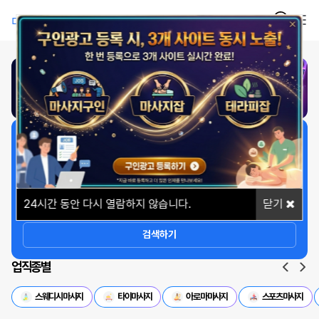
1
/
1
일자리 빠르게 찾기
상세옵션
24
시간 동안 다시 열람하지 않습니다.
닫기
검색하기
업직종별
스웨디시마사지
타이마사지
아로마마사지
스포츠마사지