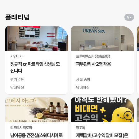
플래티넘
1
/2
가인미가
트루어반스파 잠실르엘점
정규직 or 파트타임 선생님 모
피부관리사 2명 채용
십니다
경기 수원
서울 송파
남녀왁싱
남녀왁싱
리프레시 아로마
망고톡
남여공용 건전샵(스웨디시아로
재택알바/ 고수익 알바 모집 (온