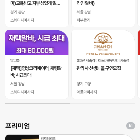
마)교육받고 자부심있게 일하
라인 알바)
실 바디테라피사 모십니다
경기 분당
서울 강남
스웨디시마사지
피부관리
망고톡
3호선 지축역 더하노이풋앤바디 지축점
[재택]영상크리에이터, 채팅알
관리사 선생님을 구인모집
바, 시급최대
서울 강남
경기 고양
스웨디시마사지
아로마마사지
프리미엄
1
/1
레이테라피