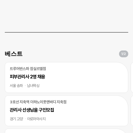
베스트
1
/2
트루어반스파 잠실르엘점
피부관리사 2명 채용
서울 송파
남녀왁싱
3호선 지축역 더하노이풋앤바디 지축점
관리사 선생님을 구인모집
경기 고양
아로마마사지