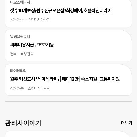
다오스웨디시
갯수10개보장/원주신규오픈샵/최강페이/호텔식인테리어
강원 원주
스웨디시마사지
달링달링뷰티
피부미용사급구초보가능
전북
피부관리
레이테라피
원주 혁신도시 「레이테라피」│페이12만│숙소지원│교통비지원
강원 원주
스웨디시마사지
관리사이야기
더보기