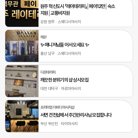
원주 혁신도시 「레이테라피」│페이12만│숙소
지원│교통비지원
강원 원주
스웨디시마사지
헤븐
✨ 매니저님들 어서 오세요 ✨
울산 남구
스웨디시마사지
다온테라피
깨끗한 분위기의 샵 상시모집
대전 대덕구
아로마마사지
프리미엄 더바디 마사지샵
서면 건전샵에서 주간관리사님 모집합니다
부산 부산진
타이마사지