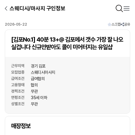
스웨디시/마사지 구인정보
2026-05-22
스크랩
공유
[김포No.1] 40분 13+@ 김포에서 갯수 가장 잘 나오
실겁니다 신규안받아도 콜이 미어터지는 유일샵
근무지역
경기 김포
모집업종
스웨디시마사지
급여조건
급여협의
고용형태
협의
경력조건
무관
연령조건
35세 이하
성별조건
무관
상호명
매장정보
1
/
1