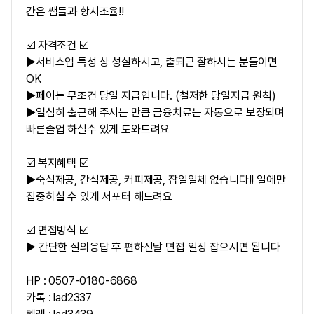
간은 쌤들과 항시조율!!
☑️ 자격조건 ☑️
▶서비스업 특성 상 성실하시고, 출퇴근 잘하시는 분들이면
OK
▶페이는 무조건 당일 지급입니다. (철저한 당일지급 원칙)
▶열심히 출근해 주시는 만큼 금융치료는 자동으로 보장되며
빠른졸업 하실수 있게 도와드려요
☑️ 복지혜택 ☑️
▶숙식제공, 간식제공, 커피제공, 잡일일체 없습니다!! 일에만
집중하실 수 있게 서포터 해드려요
☑️ 면접방식 ☑️
▶ 간단한 질의응답 후 편하신날 면접 일정 잡으시면 됩니다
HP : 0507-0180-6868
카톡 : lad2337