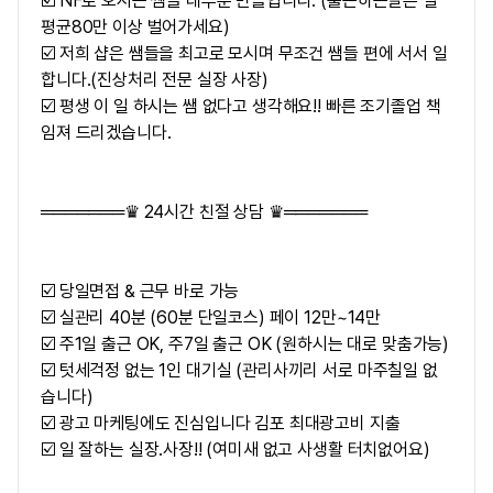
☑️ NF로 오시는 쌤들 대부분 만콜입니다. (출근하는날은 일
평균80만 이상 벌어가세요)
☑️ 저희 샵은 쌤들을 최고로 모시며 무조건 쌤들 편에 서서 일
합니다.(진상처리 전문 실장 사장)
☑️ 평생 이 일 하시는 쌤 없다고 생각해요!! 빠른 조기졸업 책
임져 드리겠습니다.
═══════♛ 24시간 친절 상담 ♛═══════
☑️ 당일면접 & 근무 바로 가능
☑️ 실관리 40분 (60분 단일코스) 페이 12만~14만
☑️ 주1일 출근 OK, 주7일 출근 OK (원하시는 대로 맞춤가능)
☑️ 텃세걱정 없는 1인 대기실 (관리사끼리 서로 마주칠일 없
습니다)
☑️ 광고 마케팅에도 진심입니다 김포 최대광고비 지출
☑️ 일 잘하는 실장.사장!! (여미새 없고 사생활 터치없어요)