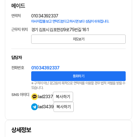
메이드
연락처
01034392337
마사지잡를 보고 연락드렸다고 하시면 보다 상담이 쉬워집니다.
근무지 위치
경기 김포시 김포한강9로75번길 16 1
지도보기
담당자
전화번호
01034392337
통화하기
※ 구직이 아닌 광고등의 목적으로 연락처를 이용할 경우 법적 처벌을 받을 수
있습니다.
SNS 아이디
lad2337
복사하기
lad3439
복사하기
상세정보