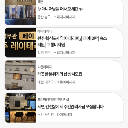
헤븐
✨ 매니저님들 어서 오세요 ✨
울산 남구
스웨디시마사지
레이테라피
원주 혁신도시 「레이테라피」│페이12만│숙소
지원│교통비지원
강원 원주
스웨디시마사지
다온테라피
깨끗한 분위기의 샵 상시모집
대전 대덕구
아로마마사지
프리미엄 더바디 마사지샵
서면 건전샵에서 주간관리사님 모집합니다
부산 부산진
타이마사지