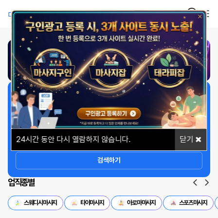
1
/
1
일자리 빠르게 찾기
상세옵션
24
시간 동안 다시 열람하지 않습니다.
닫기
검색하기
업직종별
스웨디시마사지
타이마사지
아로마마사지
스포츠마사지