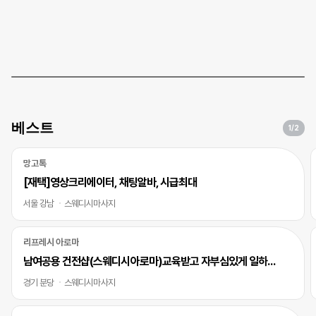
베스트
1
/2
망고톡
[재택]영상크리에이터, 채팅알바, 시급최대
서울 강남
스웨디시마사지
리프레시 아로마
남여공용 건전샵(스웨디시아로마)교육받고 자부심있게 일하실 바디테라피사 모십니다
경기 분당
스웨디시마사지