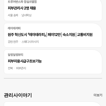
트루어반스파 잠실르엘점
피부관리사 2명 채용
서울 송파
남녀왁싱
레이테라피
원주 혁신도시 「레이테라피」│페이12만│숙소지원│교통비지원
강원 원주
스웨디시마사지
달링달링뷰티
피부미용사급구초보가능
전북
피부관리
관리사이야기
더보기