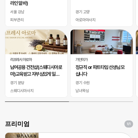
라인 알바)
서울 강남
경기 고양
피부관리
아로마마사지
리프레시 아로마
가인미가
남여공용 건전샵(스웨디시아로
정규직 or 파트타임 선생님 모
마)교육받고 자부심있게 일하
십니다
실 바디테라피사 모십니다
경기 분당
경기 수원
스웨디시마사지
남녀왁싱
프리미엄
1
/1