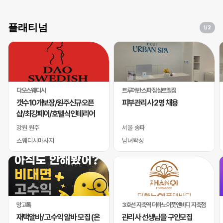
플래티넘
1
/2
다오스웨디시
트루어반스파 잠실르엘점
갯수10개보장/원주신규오픈
피부관리사 2명 채용
샵/최강페이/호텔식인테리어
강원 원주
서울 송파
스웨디시마사지
남녀왁싱
망고톡
3호선 지축역 더하노이풋앤바디 지축점
재택알바/ 고수익 알바 모집 (온
관리사 선생님을 구인모집