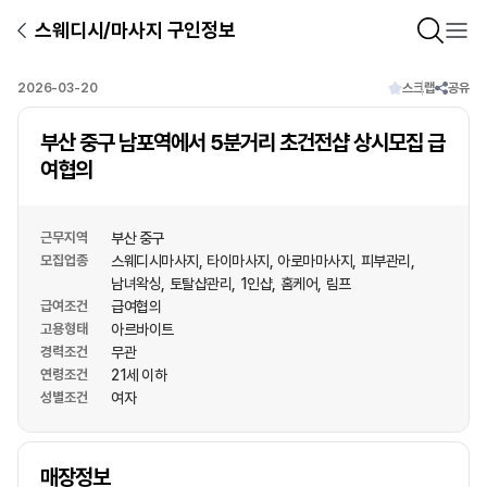
스웨디시/마사지 구인정보
2026-03-20
스크랩
공유
부산 중구 남포역에서 5분거리 초건전샵 상시모집 급
여협의
근무지역
부산 중구
모집업종
스웨디시마사지
타이마사지
아로마마사지
피부관리
남녀왁싱
토탈샵관리
1인샵
홈케어
림프
급여조건
급여협의
고용형태
아르바이트
경력조건
무관
연령조건
21세 이하
성별조건
여자
상호명
매장정보
1
/
1