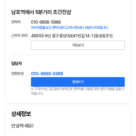
남포역에서 5분거리 초건전샵
연락처
010-9868-5988
마사지잡를 보고 연락드렸다고 하시면 보다 상담이 쉬워집니다.
근무지 위치
48955 부산 중구 중앙대로41번길 14-1 (동광동3가)
지도보기
담당자
전화번호
010-9868-5988
통화하기
※ 구직이 아닌 광고등의 목적으로 연락처를 이용할 경우 법적 처벌을 받을 수
있습니다.
상세정보
안녕하세요!