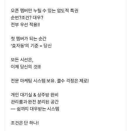
오픈 멤버만 누릴 수 있는 압도적 특권
순번?조건? 대우?
전부 우선 적용!!
첫 멤버가 되는 순간
‘효자동’의 기준 = 당신
모든 시선은,
이제 당신의 것!!!
전문 마케팅 시스템 보유. 콜수 걱정은 제로!
개인 대기실 & 상주방 완비
관리룸과 완전 분리된 공간
— 쉼까지 대우받는 시스템
조건은 단 하나!