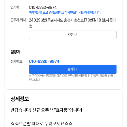
연락처
010-6380-9974
마사지잡를 보고 연락드렸다고 하시면 보다 상담이 쉬워집니다.
근무지 위치
24329 강원특별자치도 춘천시 춘천로170번길 18 (효자동) 1
층
지도보기
담당자
전화번호
010-6380-9974
통화하기
※ 구직이 아닌 광고등의 목적으로 연락처를 이용할 경우 법적 처벌을 받을 수
있습니다.
상세정보
반갑습니다! 신규 오픈샵 "효자동"입니다!
☆☆오픈빨 제대로 누려보세요☆☆