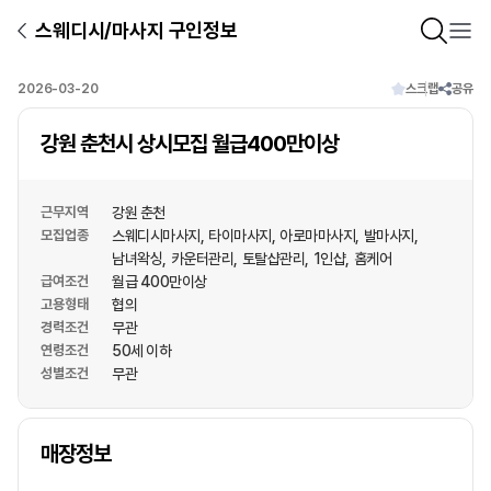
스웨디시/마사지 구인정보
2026-03-20
스크랩
공유
강원 춘천시 상시모집 월급400만이상
근무지역
강원 춘천
모집업종
스웨디시마사지
타이마사지
아로마마사지
발마사지
남녀왁싱
카운터관리
토탈샵관리
1인샵
홈케어
급여조건
월급 400만이상
고용형태
협의
경력조건
무관
연령조건
50세 이하
성별조건
무관
상호명
매장정보
1
/
1