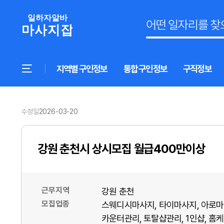
지역별 구인정보
통합 구인정보
구직정보
수정일
2026-03-20
강원 춘천시 상시모집 월급400만이상
근무지역
강원 춘천
모집업종
스웨디시마사지
타이마사지
아로마
카운터관리
토탈샵관리
1인샵
홈케