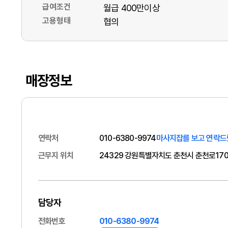
급여조건
월급 400만이상
고용형태
협의
매장정보
연락처
010-6380-9974
마사지잡를 보고 연락드
근무지 위치
24329 강원특별자치도 춘천시 춘천로170번
담당자
전화번호
010-6380-9974