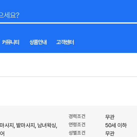
커뮤니티
상품안내
고객센터
경력조건
무관
연령조건
마사지
발마사지
남녀왁싱
50세 이하
성별조건
어
무관