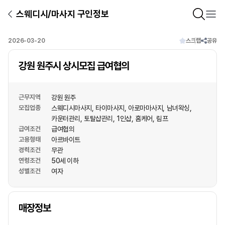
스웨디시/마사지 구인정보
2026-03-20
스크랩
공유
강원 원주시 상시모집 급여협의
근무지역
강원 원주
모집업종
스웨디시마사지
타이마사지
아로마마사지
남녀왁싱
카운터관리
토탈샵관리
1인샵
홈케어
림프
급여조건
급여협의
고용형태
아르바이트
경력조건
무관
연령조건
50세 이하
성별조건
여자
상호명
매장정보
1
/
1