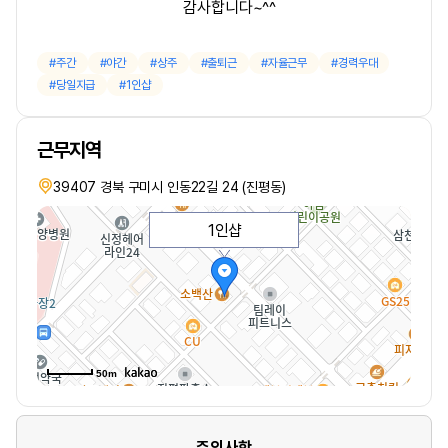
감사합니다~^^
주간
야간
상주
출퇴근
자율근무
경력우대
당일지급
1인샵
근무지역
39407 경북 구미시 인동22길 24 (진평동)
1인샵
50m
주의사항