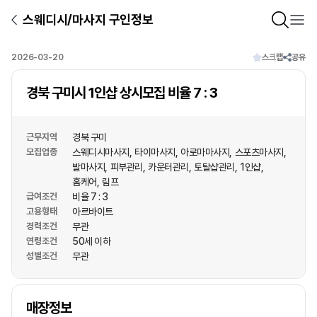
스웨디시/마사지 구인정보
2026-03-20
스크랩
공유
경북 구미시 1인샵 상시모집 비율 7 : 3
근무지역
경북 구미
모집업종
스웨디시마사지
타이마사지
아로마마사지
스포츠마사지
발마사지
피부관리
카운터관리
토탈샵관리
1인샵
홈케어
림프
급여조건
비율 7 : 3
고용형태
아르바이트
경력조건
무관
연령조건
50세 이하
성별조건
무관
상호명
매장정보
1
/
1