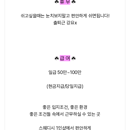
휴 무
☘️
☘️
쉬고싶을때는 눈치보지말고 편안하게 쉬면됩니다!
출퇴근 강요x
급 여
☘️
☘️
일급 50만~100만
(현금지급/당일지급)
좋은 입지조건, 좋은 환경
좋은 조건들 속에서 근무하실 수 있는 곳
스웨디시 1인샵에서 편안하게