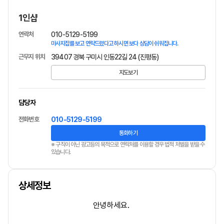
1인샵
연락처
010-5129-5199
마사지잡를 보고 연락드렸다고 하시면 보다 상담이 쉬워집니다.
근무지 위치
39407 경북 구미시 인동22길 24 (진평동)
지도보기
담당자
전화번호
010-5129-5199
통화하기
※ 구직이 아닌 광고등의 목적으로 연락처를 이용할 경우 법적 처벌을 받을 수
있습니다.
상세정보
안녕하세요.