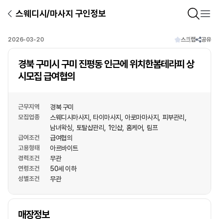
스웨디시/마사지 구인정보
2026-03-20
스크랩
공유
경북 구미시 구미 진평동 인근에 위치한봄테라피 상
시모집 급여협의
근무지역
경북 구미
모집업종
스웨디시마사지
타이마사지
아로마마사지
피부관리
남녀왁싱
토탈샵관리
1인샵
홈케어
림프
급여조건
급여협의
고용형태
아르바이트
경력조건
무관
연령조건
50세 이하
성별조건
무관
상호명
매장정보
1
/
1