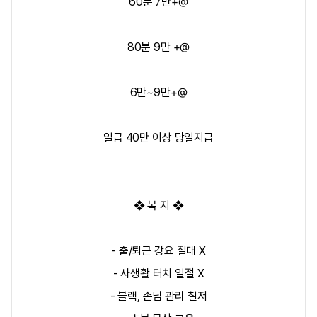
60분 7만+@
80분 9만 +@
6만~9만+@
일급 40만 이상 당일지급
❖ 복 지 ❖
- 출/퇴근 강요 절대 X
- 사생활 터치 일절 X
- 블랙, 손님 관리 철저