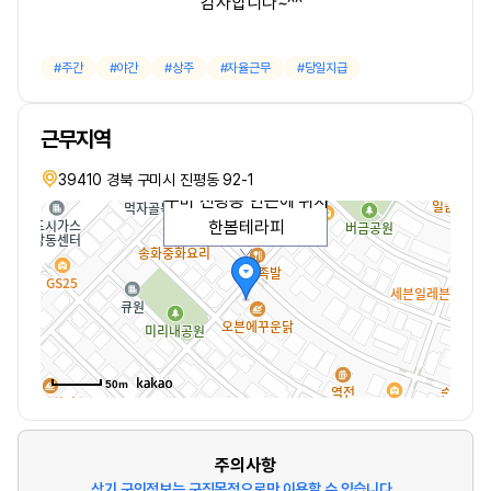
감사합니다~^^
주간
야간
상주
자율근무
당일지급
근무지역
39410 경북 구미시 진평동 92-1
구미 진평동 인근에 위치
한봄테라피
50m
주의사항
상기 구인정보는 구직목적으로만 이용할 수 있습니다.