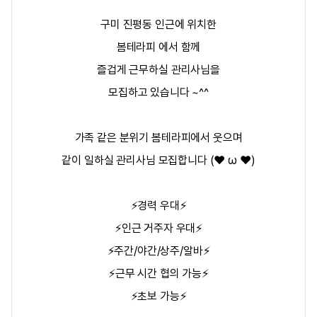
구미 진평동 인근에 위치한
봄테라피
에서 함께
즐겁게 근무하실 관리사님을
모집하고 있습니다 ~^^
가족 같은 분위기
봄테라피에서 웃으며
같이 일하실 관리사님
모집합니다 (❤️ ω ❤️)
⚡경력 우대⚡
⚡인근 거주자 우대⚡
⚡주간/야간/상주/알바⚡
⚡근무 시간 협의 가능⚡
⚡초보 가능⚡