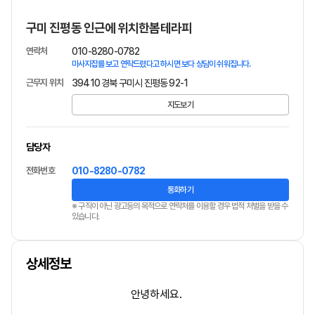
구미 진평동 인근에 위치한봄테라피
연락처
010-8280-0782
마사지잡를 보고 연락드렸다고 하시면 보다 상담이 쉬워집니다.
근무지 위치
39410 경북 구미시 진평동 92-1
지도보기
담당자
전화번호
010-8280-0782
통화하기
※ 구직이 아닌 광고등의 목적으로 연락처를 이용할 경우 법적 처벌을 받을 수
있습니다.
상세정보
안녕하세요.