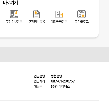
바로가기
구인정보등록
구직정보등록
매장매매등록
공식블로그
입금은행
농협은행
입금계좌
687-01-230757
예금주
(주)아이티에스