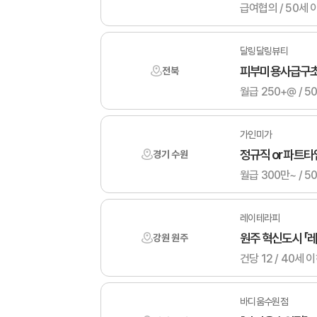
급여협의 / 50세 
달링달링뷰티
피부미용사급구
전북
월급 250+@ / 5
가인미가
정규직 or 파트
경기 수원
월급 300만~ / 5
레이테라피
원주 혁신도시 「
강원 원주
건당 12 / 40세 
바디움수원점